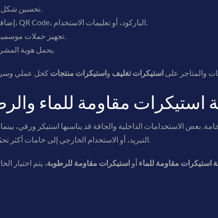
تحسين شكل التغليف بدون تغيير كامل في مواد التعبئة.
إضافة معلومات مهمة مثل اسم المنتج، النكهة، QR Code، الباركود، أو تعليمات الاستخدام.
تجهيز حملات موسمية أو عروض محدودة بطريقة عملية ومرنة.
تحويل التغليف العادي إلى Packaging يحمل هوية المشروع.
هات والمتاجر على
استيكرات تغليف
و
استيكرات منتجات
 استيكرات مقاومة للماء والرط
ة. بعض الاستخدامات الداخلية والجافة قد يناسبها استيكر ورقي، بينما 
التبريد، أو الاستخدام الخارجي إلى خامات أكثر تحمّلًا مثل الفينيل أو الخامات المناسبة للرطوبة.
 استيكرات مقاومة للماء
أو
استيكرات مقاومة للرطوبة