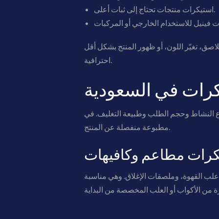
استيكرات منتجات تحتاج إلى ثبات أعلى.
لاصق، تغيّر اللون، أو ظهور المنتج بشكل أقل
احترافية.
كرات في السعودية
يف. في Future Plan ننظر إلى الاستيكر كجزء من تجربة البراند، وليس كقطعة
مطبوعة منفصلة عن المنتج.
كرات مطاعم وكافيهات
علب القهوة، وملصقات الإغلاق. وهي مناسبة