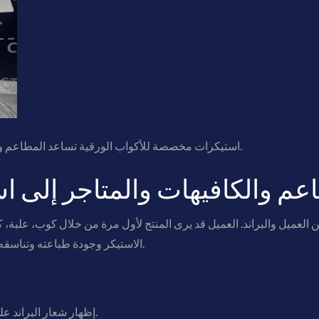
استيكرات مخصصة للأكواب الورقية تساعد المطاعم والكافيهات على تقديم البراند بشكل احترافي.
اعم والكافيهات والمتاجر إلى ا
 العميل والبراند. العميل قد يرى المنتج لأول مرة من خلال كوب، علبة
الاستيكر وجودة طباعته وتناسقه مع الهوية البصرية يفرق في الانطباع النهائي.
إظهار شعار البراند على الأكواب والعلب والأكياس بشكل واضح.