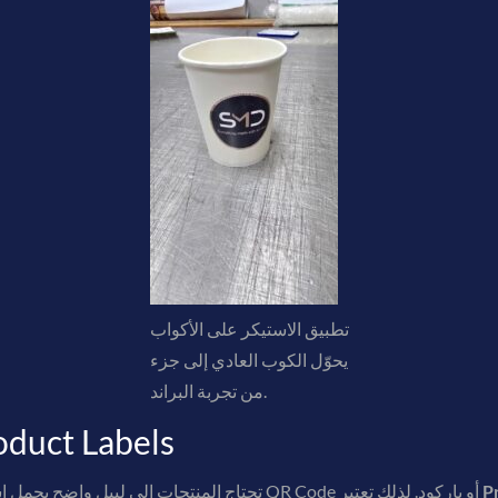
تطبيق الاستيكر على الأكواب
يحوّل الكوب العادي إلى جزء
من تجربة البراند.
استيكرات منتجات وt Labels
P
تحتاج المنتجات إلى ليبل واضح يحمل اسم المنتج، الشعار، معلومات أساسية، وربما QR Code أو باركود. لذلك تعتبر