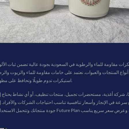
ت مقاومة للماء والرطوبة في السعودية بجودة عالية تضمن ثبات الألوان وقوة
نواع المنتجات والعبوات. نعتمد على خامات مقاومة للماء والزيوت وال
استيكرات تدوم طويلًا وتحافظ على مظهر علامتك التجارية مهما كانت بيئة الاستخدام.
يًا، شركة أغذية، مستحضرات تجميل، منتجات تنظيف، أو أي نشاط يحتاج إل
ع سرعة في الإنجاز وأسعار تنافسية تناسب احتياجات الشركات والأفراد.
جودة منتجاتك وتتحمل الاستخدام اليومي دون تلف أو بهتان،