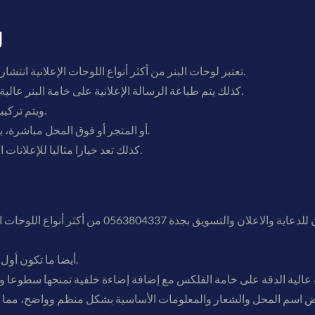
1
تعتبر لوحات البنر من أكثر أنواع اللوحات الإعلانية انتشارا نظرا لتكلفتها الاقتصادية وسهولة تنفيذها.
كذلك يتم طباعة الرسالة الإعلانية على خامة البنر عالية الجودة، ثم تثبيتها داخل إطار معدني متين.
ويتم تركيبها في موقع استراتيجي مثل واجهة المبنى.
أو المتجر أو فوق المحل مباشرة، بحيث تكون واضحة وسهلة القراءة للزبائن.
كذلك تعد خيارا مثاليا للإعلانات المؤقتة أو العروض الموسمية والافتتاحات.
تعد لوحات الفلكس في شركة فيوتشر بلان للدعاية والاع
أيضا ما تكون أول عنصر بصري يلفت انتباه العميل المحتمل.