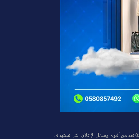
بمختلف أنواعها في شركة فيوتشر بلان للدعاية والاعلان والتسويق بجدة 0563804337 تعد من أقوى وسائل الإعلان التي تستهدف