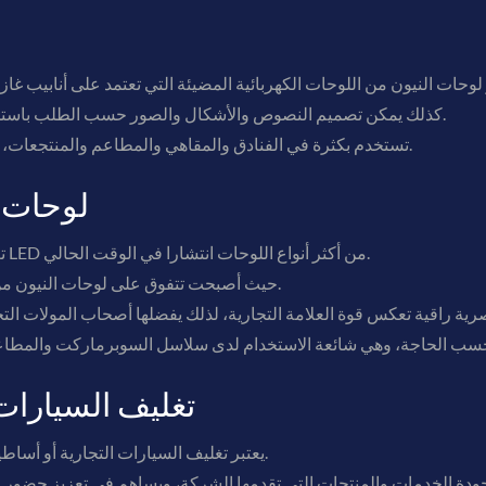
كذلك يمكن تصميم النصوص والأشكال والصور حسب الطلب باستخدام أنابيب ملونة تضفي لمسة فنية لافتة.
تستخدم بكثرة في الفنادق والمقاهي والمطاعم والمنتجعات، حيث تضيف أجواء حيوية وعصرية للمكان.
4- لوحات
تعد الحروف الثلاثية الأبعاد المزودة بإضاءة LED من أكثر أنواع اللوحات انتشارا في الوقت الحالي.
حيث أصبحت تتفوق على لوحات النيون من حيث التطور التقني والمظهر الاحترافي.
5- تغليف السيارا
يعتبر تغليف السيارات التجارية أو أساطيل الشركات وسيلة إعلانية متنقلة وفعالة.