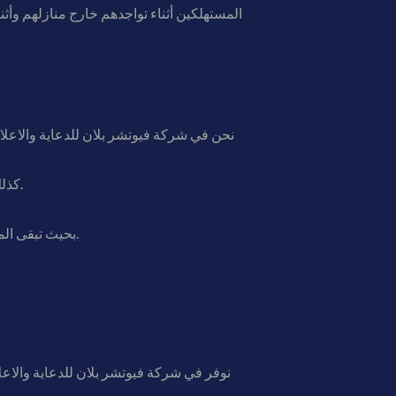
المستهلكين أثناء تواجدهم خارج منازلهم وأث
كذلك نعمل مع عملائنا خطوة بخطوة لضمان تنفيذ رؤية متكاملة تعكس هوية العلامة التجارية وتحقق أهدافها التسويقية.
بحيث تبقى المشاريع ضمن الميزانية المحددة دون المساس بجودة الخامات أو دقة التنفيذ، مما يضمن منتجا نهائيا احترافيا ومؤثرا.