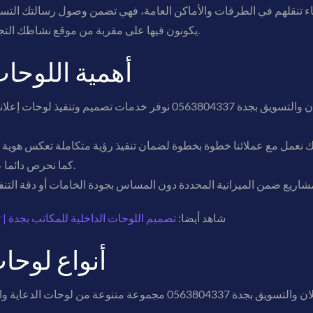
ناء تنقلهم في الطرقات والأماكن العامة، فهي تضمن وصول رسالتك التسوي
يكونون فيها على مقربة من موقع نشاطك التجاري، مما يعزز فرص جذبهم وزيادة المبيعات.
أهمية اللوحات
نحن في شركة فيوتشر بلان للدعاية والاعلان والتسويق بجدة 0563804337 نو
كما نحرص دائما على تقديم حلول مناسبة من حيث التكلفة.
شاهد أيضا:
تصميم اللوحات الداخلية للمكاتب بجدة | تصميم 
أنواع لوحا
نوفر في شركة فيوتشر بلان للدعاية والاعلان والتسويق بجدة 563804337