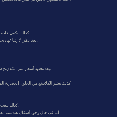
كذلك تتكون عادة من لوحين أو ثلاثة ألواح مستطيلة مثبتة على عمود واحد، ويمكن أن تكون مزودة بإضاءة داخلية أو كشافات خارجية.
أيضا نظرا لارتفاعها، يجب أن تكون الرسالة الإعلانية مختصرة وواضحة وسهلة القراءة، مع استخدام خط أنيق وكبير يضمن وضوح المحتوى.
يعد تحديد أسعار متر الكلادينج شاملا التركيب أمرا يعتمد على مجموعة من العوامل الأساسية التي تؤثر بشكل مباشر في التكلفة النهائية للمشروع.
كذلك يعتبر الكلادينج من الحلول العصرية ا
كذلك يلعب التصميم دورا أساسيا في احتساب التكلفة، فكلما كان التصميم بسيطا ومستقيم الخطوط، كانت تكلفة التنفيذ أقل.
أما في حال وجود أشكال هندسية معقد