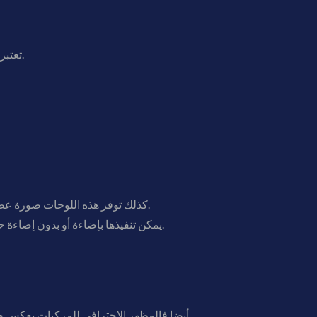
تعتبر لوحات النيون من اللوحات الكهربائية المضيئة التي تعتمد على أنابيب غازية مضيئة، وتتميز بطابعها الجذاب والمميز.
كذلك توفر هذه اللوحات صورة عصرية راقية تعكس قوة العلامة التجارية، لذلك يفضلها أصحاب المولات التجارية ومديرو التسويق والشركات الكبرى.
يمكن تنفيذها بإضاءة أو بدون إضاءة حسب الحاجة، وهي شائعة الاستخدام لدى سلاسل السوبرماركت والمطاعم ومحلات التجزئة ومعارض المجوهرات.
أيضا فالمظهر الاحترافي للمركبات يعكس جودة الخدمات والمنتجات التي تقدمها الشركة، ويساهم في تعزيز حضور العلامة التجارية في الشوارع بشكل يومي.