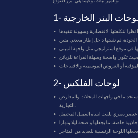
والميزانيات، وفيما يلي أبرز الأنواع:
- لوحات البنر الخارجية
2- لوحات الفلكس
لان والتسويق بجدة 0563804337 من أكثر أنواع اللوحات استخداما في واجهات المحلات والمعارض
التجارية.