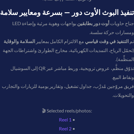
تنفيذ البوث الأوت دور — بسرعة ومعايير سلامة
جناح حاويات
أوت دور بطابقين
بواجهات وهوية مرئية وإضاءة LED
ومسارات حركة سلسة.
تم
التنفيذ في وقت قياسي
مع الالتزام الكامل بمعايير
السلامة والوقاية
(تحمّل الرياح، التمديدات الكهربائية، مخارج الطوارئ واشتراطات الجهة
المنظِّمة).
تذوّق منظَّم، عروض ترويجية، وربط مباشر عبر QR إلى السوشيال
ونقاط البيع.
فريق مروّجين مُدرَّب، جداول تشغيل، وتقارير يومية للزيارات والتجارب
والتحويلات.
🎬 Selected reels/photos:
Reel 1
•
Reel 2
•