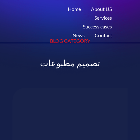
Home
About US
Services
Success cases
News
Contact
BLOG CATEGORY
تصميم مطبوعات