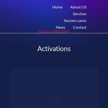
Home
About US
Services
Success cases
News
Contact
BLOG CATEGORY
Activations